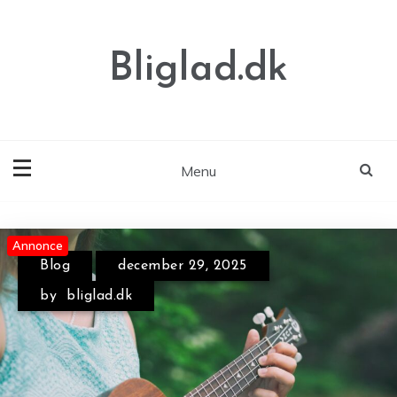
Skip
to
content
Bliglad.dk
Menu
Annonce
Annonce
Annonce
Blog
december 29, 2025
by
bliglad.dk