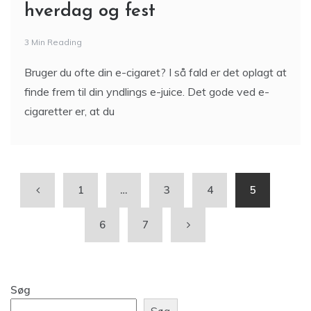
hverdag og fest
3 Min Reading
Bruger du ofte din e-cigaret? I så fald er det oplagt at
finde frem til din yndlings e-juice. Det gode ved e-
cigaretter er, at du
1
…
3
4
5
6
7
Søg