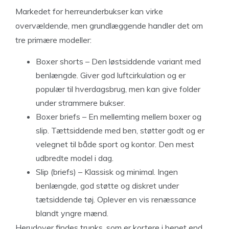
Markedet for herreunderbukser kan virke
overvældende, men grundlæggende handler det om
tre primære modeller:
Boxer shorts – Den løstsiddende variant med
benlængde. Giver god luftcirkulation og er
populær til hverdagsbrug, men kan give folder
under strammere bukser.
Boxer briefs – En mellemting mellem boxer og
slip. Tættsiddende med ben, støtter godt og er
velegnet til både sport og kontor. Den mest
udbredte model i dag.
Slip (briefs) – Klassisk og minimal. Ingen
benlængde, god støtte og diskret under
tætsiddende tøj. Oplever en vis renæssance
blandt yngre mænd.
Herudover findes trunks, som er kortere i benet end