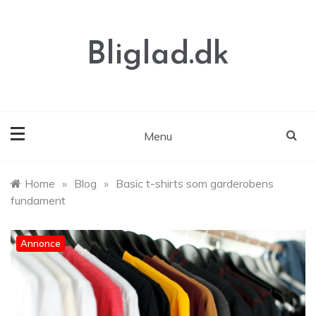
Skip
to
content
Bliglad.dk
Menu
Home
»
Blog
»
Basic t-shirts som garderobens
fundament
Annonce