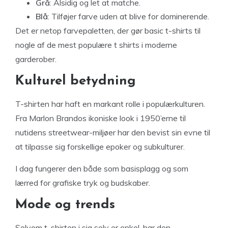
Grå
: Alsidig og let at matche.
Blå
: Tilføjer farve uden at blive for dominerende.
Det er netop farvepaletten, der gør basic t-shirts til
nogle af de mest populære t shirts i moderne
garderober.
Kulturel betydning
T-shirten har haft en markant rolle i populærkulturen.
Fra Marlon Brandos ikoniske look i 1950’erne til
nutidens streetwear-miljøer har den bevist sin evne til
at tilpasse sig forskellige epoker og subkulturer.
I dag fungerer den både som basisplagg og som
lærred for grafiske tryk og budskaber.
Mode og trends
Selvom t-shirten i sig selv er enkel, har den