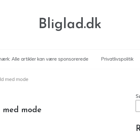
Bliglad.dk
ærk: Alle artikler kan være sponsorerede
Privatlivspolitik
vild med mode
S
ld med mode
R