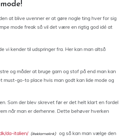
 mode!
n at blive uvenner er at gøre nogle ting hver for sig
mpe mode freak så vil det være en rigtig god idé at
 vi kender til udspringer fra. Her kan man altså
nstre og måder at bruge garn og stof på end man kan
 et must-go-to place hvis man godt kan lide mode og
n. Som der blev skrevet før er det helt klart en fordel
frem når man er derhenne. Dette behøver hverken
k/da-italien/
og så kan man vælge den