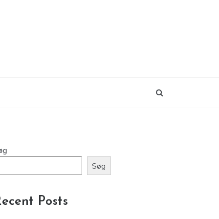
øg
Søg
ecent Posts