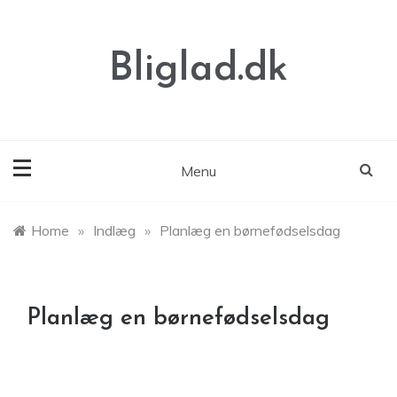
Skip
to
content
Bliglad.dk
Menu
Home
»
Indlæg
»
Planlæg en børnefødselsdag
Planlæg en børnefødselsdag