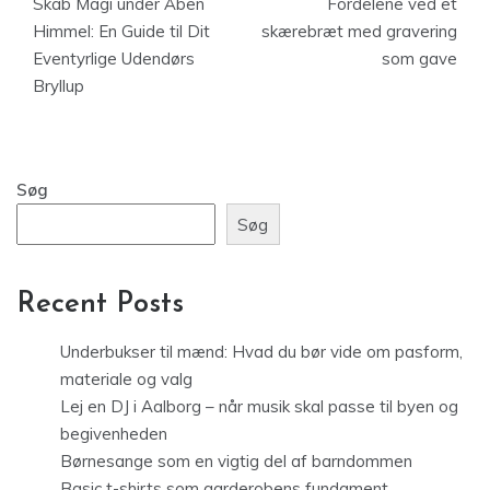
Skab Magi under Åben
Fordelene ved et
Himmel: En Guide til Dit
skærebræt med gravering
Eventyrlige Udendørs
som gave
Bryllup
Søg
Søg
Recent Posts
Underbukser til mænd: Hvad du bør vide om pasform,
materiale og valg
Lej en DJ i Aalborg – når musik skal passe til byen og
begivenheden
Børnesange som en vigtig del af barndommen
Basic t-shirts som garderobens fundament